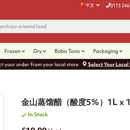
中文
0113 246
Frozen
Dry
Boba Tonic
Packaging
ct your order from your local store
Select Your Local
金山蒸馏醋（酸度5%）1L x 1
In Stock