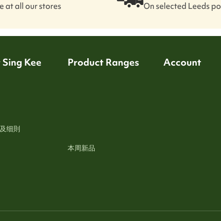
 at all our stores
On selected Leeds p
 Sing Kee
Product Ranges
Account
及细則
本周新品