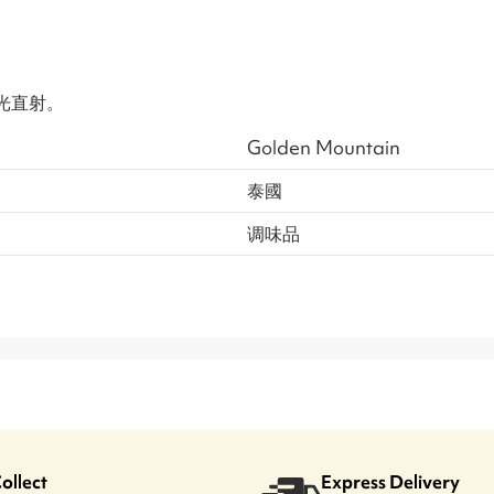
光直射。
Golden Mountain
泰國
调味品
Collect
Express Delivery