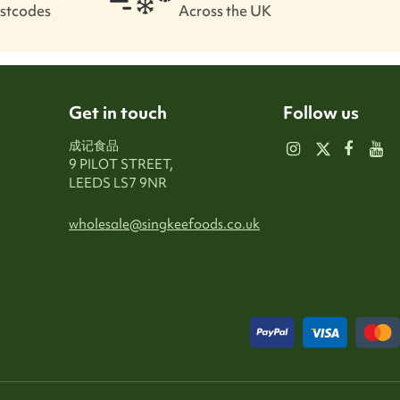
ostcodes
Across the UK
Get in touch
Follow us
成记食品
9 PILOT STREET,
LEEDS LS7 9NR
wholesale@singkeefoods.co.uk