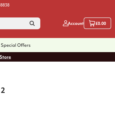
 8838
Account
£0.00
Special Offers
 Store
2