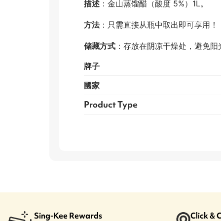
描述
：金山蒸馏醋（酸度 5%）1L。
方法
：只需直接从瓶中取出即可享用！
储藏方式
：存放在阴凉干燥处，避免阳
牌子
國家
Product Type
Sing-Kee Rewards
Click & 