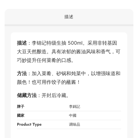
描述
描述
：李锦记特级生抽 500ml。采用非转基因
大豆天然酿造。具有浓郁的酱油风味和香气，可
巧妙提升任何菜肴的口感。
方法
：加入菜肴、砂锅和炖菜中，以增强味道和
颜色！也可用作饺子的蘸酱！
储藏方法
：开封后冷藏。
牌子
李錦記
國家
中國
Product Type
调味品