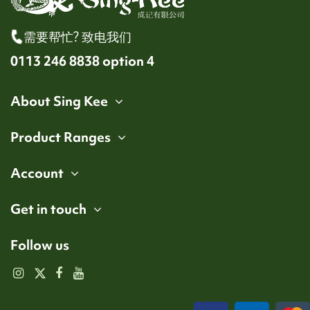
需要帮忙? 致电我们
0113 246 8838 option 4
About Sing Kee
Product Ranges
Account
Get in touch
Follow us