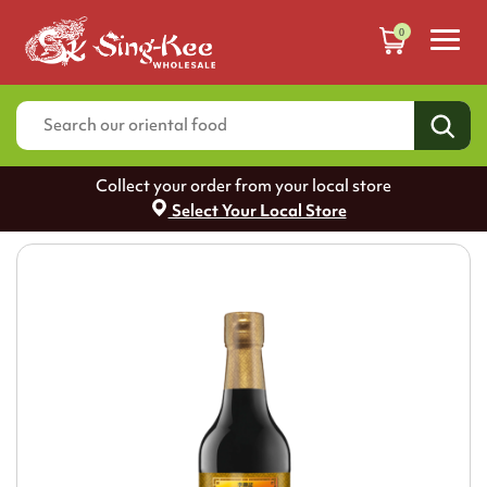
0
Collect your order from your local store
Select Your Local Store