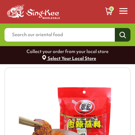
0
Collect your order from your local store
Select Your Local Store